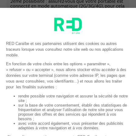
2ème possibilité : assurez-vous que votre portable est
connecté en mode automatique (2G/3G/4G), pour cela
:
Sélectionnez « Paramètres » ou « Réglages » sur
l’écran de votre mobile,
Sélectionnez « Réseaux mobiles » ou « Données
cellulaires »,
Assurez-vous que le « Mode réseau » est en
automatique ou que le réseau 4G (ou LTE) est
sélectionné
Éteignez puis rallumez votre téléphone.
Ligne suspendu
Dans le cas ou votre prélèvement automatique aurait
été rejeté, il se peut que vous soyez limité en terme
d’accès à vos services mobile. Dans ce cas vous avez
du recevoir un SMS pour vous en informer.
Le cas échéant, rassurez-vous, vous pouvez régulariser
votre situation très rapidement 24h/24 et 7J/7, en
effectuant en paiement en ligne par carte bancaire
Directement depuis votre
Espace Client en ligne