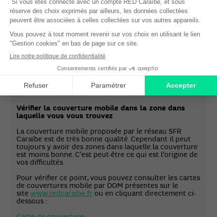
Via l’application mobile RED Caraïbe Mon compte
rubrique Facture
Par téléphone en appelant le 333 depuis une ligne
RED Caraibe ou SFR Caraibe
BON A SAVOIR :
une fois l’intégralité de l’impayé
réglé, les services mobiles sont réactivés dans les 4h
après la prise en compte du paiement.
Vérifier la couverture mobile dans la zone dans
laquelle vous vous trouvez
La couverture mobile proposée par le réseau SFR
Caraïbe est de très bonne qualité. Cependant il peut
toujours y avoir des zones dans laquelle la couverture
est moins bonne. C’est peut-être ce qui est l’origine de
vos difficultés.
Pour vérifier ce point, vous pouvez consulter les cartes
de couvertures mobile par DOM présentes sur le
site
www.redcaraibe.fr
ou en cliquant directement ci-
dessous :
Carte de couverture