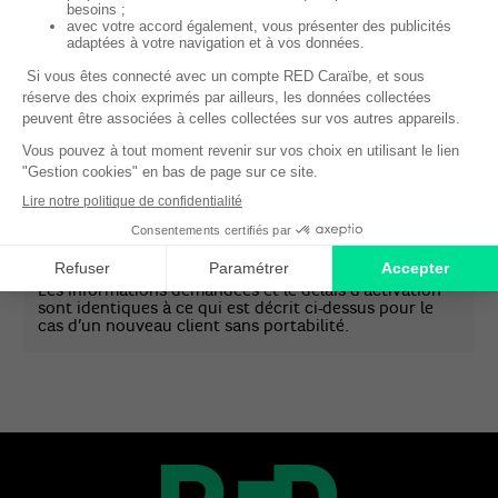
allez recevoir une nouvelle carte SIM qu’il faudra
activer pour bénéficier de tous vos services.
Suivez la démarche décrite ci-dessus.
Seul le délai d’activation sera plus long : il est en
moyenne de 2 à 3 jours et dépend du délai nécessaire
pour que la portabilité du numéro soit effective.
DÉJA CLIENT RED CARAIBE, ACTIVEZ UNE
NOUVELLE CARTE SIM
Vous pouvez activer votre nouvelle carte SIM en vous
connectant à votre
suivi de commande
.
Les informations demandées et le délais d’activation
sont identiques à ce qui est décrit ci-dessus pour le
cas d’un nouveau client sans portabilité.