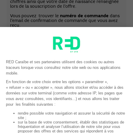
chiffres ainsi que votre date de naissance renseignée
lors de la souscription de l’offre.
Vous pouvez trouver le
numéro de commande
dans
l’email de confirmation de commande que vous avez
reçu.
Une fois identifié, vous pouvez passer à l’activation de
votre carte SIM. Saisissez le code d’activation
correspondant aux 4 derniers chiffres du numéro de
série situé au dos de votre carte SIM, puis cliquez sur
«
Activer ma ligne »
.
Vous recevez alors un message vous indiquant que
votre carte SIM est en cours d’activation. Le délai
d’activation est d’une heure maximum.
A réception de votre nouvelle SIM, vous disposez
de 30 jours pour activer votre ligne mobile.
BON A SAVOIR :
le code PIN et le code PUK sont
inscrits sur le support de la carte SIM.
NOUVEAU CLIENT AVEC PORTABILITÉ
Dans le cas d’une portabilité vers RED Caraïbe, vous