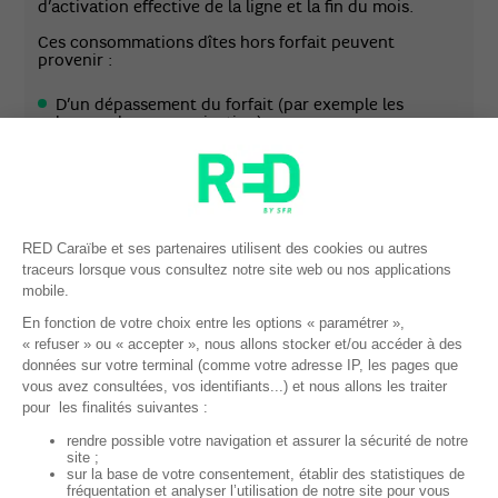
d’activation effective de la ligne et la fin du mois.
Ces consommations dîtes hors forfait peuvent
provenir :
D’un dépassement du forfait (par exemple les
heures de communication),
De consommation roaming international hors pays
inclus dans votre offre (utilisation de votre mobile à
l’étranger pour des consommations voix, data, SMS
reçus ou émis),
Des SMS et/ou appels émis vers l’étranger et hors
des destinations internationales incluses,
Appels et ou SMS émis vers des numéros courts,
numéros spéciaux, numéros longs surtaxés
BON A SAVOIR :
Consultez vos factures en ligne et
retrouvez le détail de vos consommations facturées
dans votre
Espace client en ligne
ou via l’application
RED Caraïbe Mon Compte rubrique « Mes factures ».
PRÉPAIEMENT DU FORFAIT MENSUEL POUR LE