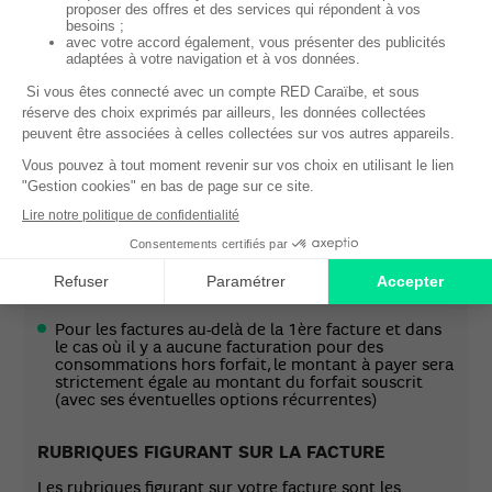
MOIS À VENIR
Le paiement du forfait mensuel (et des éventuelles
options récurrentes souscrites) se fait chaque début
de mois. Ce montant est indiqué sur la facture avec les
dates de début et de fin de mois concerné.
Prenons un exemple fictif : un client a activé sa
nouvelle ligne RED Caraïbe au tarif de 20€ le 20 avril
2022. Sur sa facture qu’il recevra début mai il sera
indiqué le montant du forfait à payer (20€) pour la
période du 1er au 31 mai.
BON A SAVOIR :
Ce principe de prépaiement de forfait mensuel
s’applique chaque mois
Pour les factures au-delà de la 1ère facture et dans
le cas où il y a aucune facturation pour des
consommations hors forfait, le montant à payer sera
strictement égale au montant du forfait souscrit
(avec ses éventuelles options récurrentes)
RUBRIQUES FIGURANT SUR LA FACTURE
Les rubriques figurant sur votre facture sont les