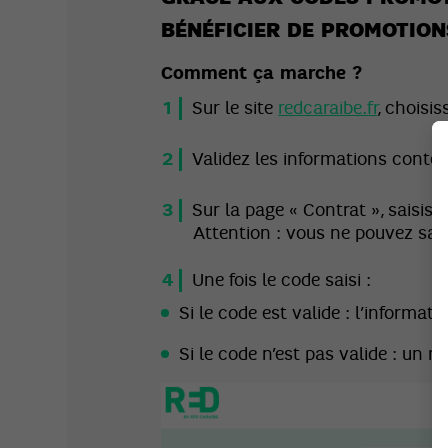
BÉNÉFICIER DE PROMOTION
Comment ça marche ?
Sur le site
redcaraibe.fr
, choisis
Validez les informations conten
Sur la page « Contrat », saisi
Attention : vous ne pouvez sai
Une fois le code saisi :
Si le code est valide : l’informat
Si le code n’est pas valide : un 