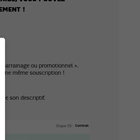
EMENT !
e parrainage ou promotionnel ».
r une même souscription !
que son descriptif.