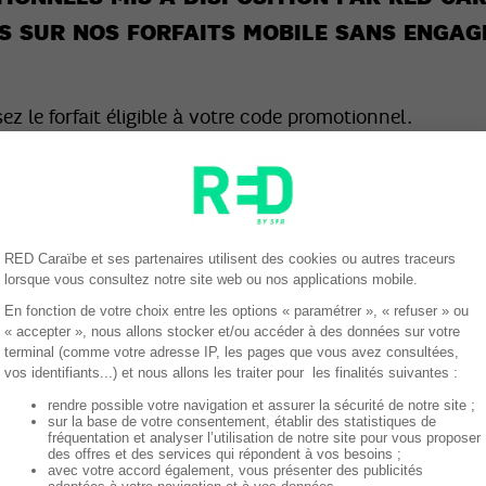
S SUR NOS FORFAITS MOBILE SANS ENGAG
sez le forfait éligible à votre code promotionnel.
ues dans la page « Récapitulatif ».
ssez votre code promotionnel dans le champ dédié « Cod
sir qu’un code promotionnel ou un code parrainage pou
ion de la prise en compte de la promotion s’affiche ainsi 
message d’information apparaît.